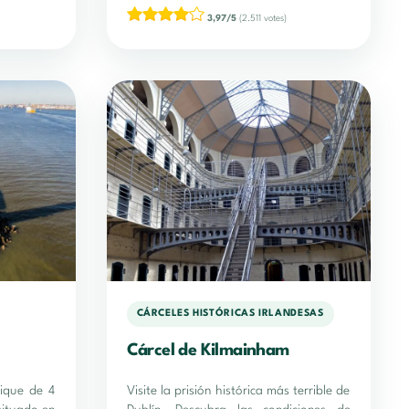
3,97/5
(2.511 votes)
CÁRCELES HISTÓRICAS IRLANDESAS
Cárcel de Kilmainham
ique de 4
Visite la prisión histórica más terrible de