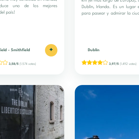
km (el más largo de Europa), 
duce uno de los mejores
Dublín, Irlanda. Es un lugar
del país!
para pasear y admirar la ci
un ángulo diferente.
+
ield
-
Smithfield
Dublín
3,58/5
(1.574 votes)
3,97/5
(1.492 votes)