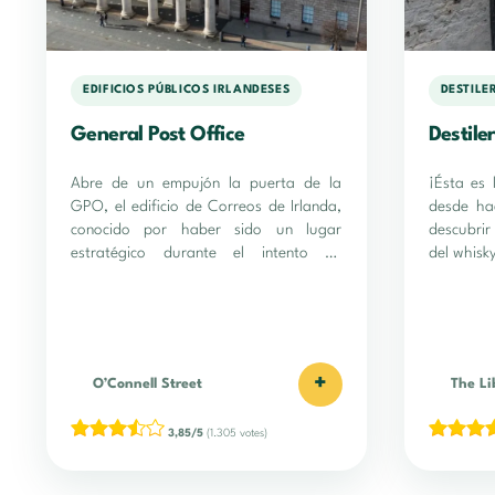
EDIFICIOS PÚBLICOS IRLANDESES
DESTILE
General Post Office
Destile
Abre de un empujón la puerta de la
¡Ésta es 
GPO, el edificio de Correos de Irlanda,
desde ha
conocido por haber sido un lugar
descubrir
estratégico durante el intento de
del whisky
Alzamiento de Pascua en 1916.
+
O’Connell Street
The Li
3,85/5
(1.305 votes)