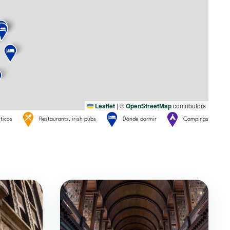
Leaflet
|
©
OpenStreetMap
contributors
sticos
Restaurants, irish pubs
Dónde dormir
Campings