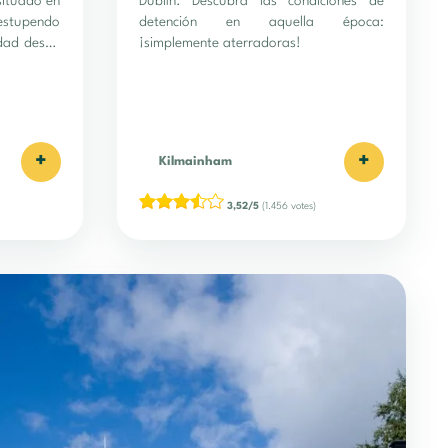
situado en
Dublín. Descubra las condiciones de
 estupendo
detención en aquella época:
udad desde
¡simplemente aterradoras!
+
+
Kilmainham
3,52/5
(1.456 votes)