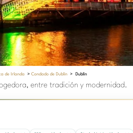
ca de Irlanda
>
Condado de Dublín
>
Dublín
ogedora, entre tradición y modernidad.