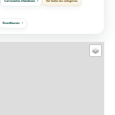
Cervecerías irlandesas
Ver todas las categorías
1
Guesthouses
1