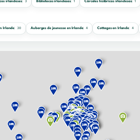
icos irlandeses
Bibliotecas irlandesas
Cárceles históricas irlandesas
3
1
1
en Irlande
Auberges de jeunesse en Irlande
Cottages en Irlande
30
4
4