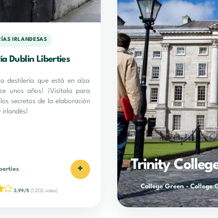
RÍAS IRLANDESAS
ría Dublin Liberties
la destilería que está en alza
ce unos años! ¡Visítala para
 los secretos de la elaboración
 irlandés!
Trinity Colleg
+
berties
College Green
-
College 
3,99/5
(1.202 votes)