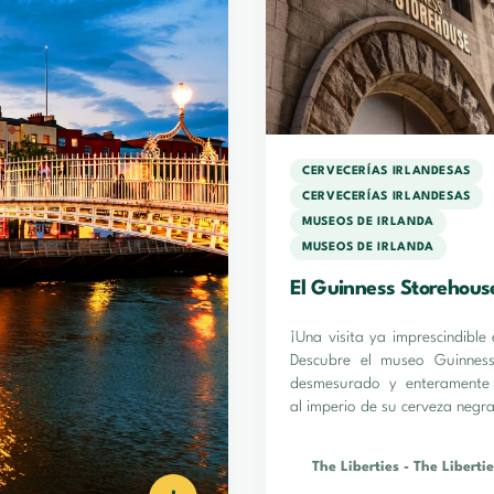
CERVECERÍAS IRLANDESAS
CERVECERÍAS IRLANDESAS
MUSEOS DE IRLANDA
MUSEOS DE IRLANDA
El Guinness Storehous
¡Una visita ya imprescindible 
Descubre el museo Guinness
desmesurado y enteramente
al imperio de su cerveza negra
The Liberties
-
The Libertie