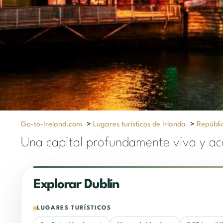
Go-to-Ireland.com
>
Lugares turísticos de Irlanda
>
Repúbli
Una capital profundamente viva y ac
Explorar Dublín
LUGARES TURÍSTICOS