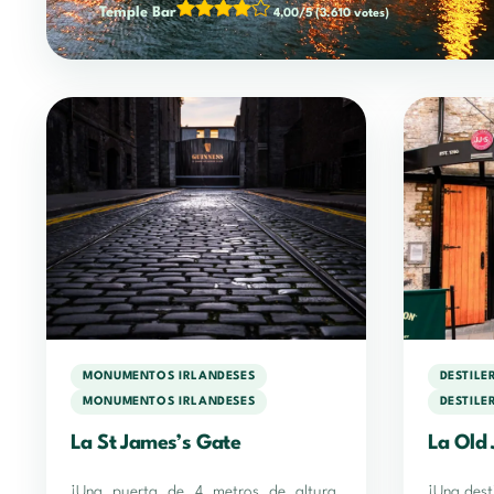
Temple Bar
4,00/5
(3.610 votes)
MONUMENTOS IRLANDESES
DESTILE
MONUMENTOS IRLANDESES
DESTILE
La St James’s Gate
La Old 
¡Una puerta de 4 metros de altura,
¡Una dest