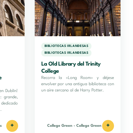
BIBLIOTECAS IRLANDESAS
BIBLIOTECAS IRLANDESAS
La Old Library del Trinity
College
e
Recorra la «Long Room» y déjese
envolver por una antigua biblioteca con
un aire cercano al de Harry Potter.
en Dublín!
: grande,
 dedicado
.
+
+
s
College Green
-
College Green