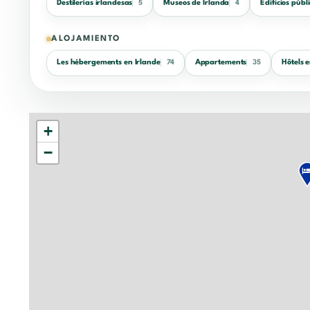
Destilerías irlandesas
Museos de Irlanda
Edificios públ
5
4
ALOJAMIENTO
Les hébergements en Irlande
Appartements
Hôtels 
74
35
+
−