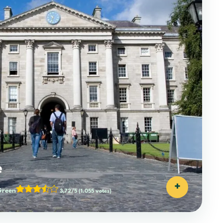
e
+
Green
3,72/5
(1.055 votes)