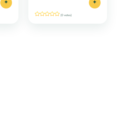
+
+
(0 votes)