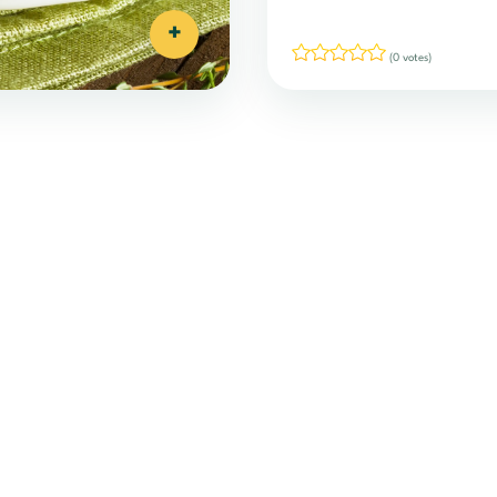
+
(0 votes)