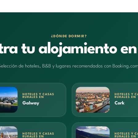
¿DÓNDE DORMIR?
ra tu alojamiento en
Selección de hoteles, B&B y lugares recomendados con Booking.com
HOTELES Y CASAS
HOTELES Y C
RURALES EN
RURALES EN
Galway
Cork
HOTELES Y CASAS
HOTELES Y C
RURALES EN
RURALES EN