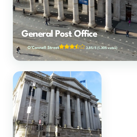
General Post Office
O’Connell Street
3,85/5
(1.305 votes)