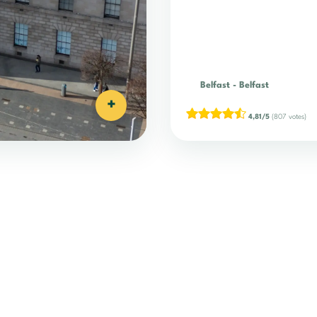
Belfast
-
Belfast
+
4,81/5
(807 votes)