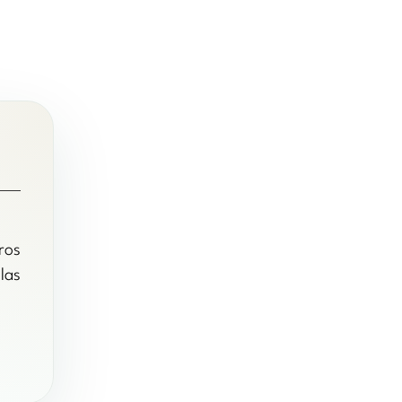
ros
las