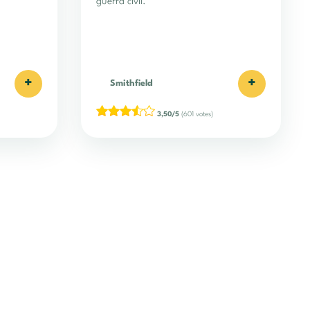
guerra civil.
+
+
Smithfield
3,50/5
(601 votes)