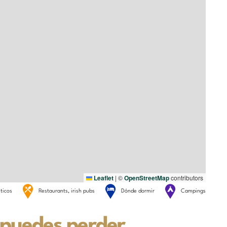
Leaflet
|
©
OpenStreetMap
contributors
sticos
Restaurants, irish pubs
Dónde dormir
Campings
e puedes perder