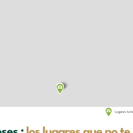
Lugares turí
eses :
los lugares que no t