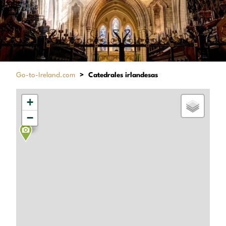
Go-to-Ireland.com
>
Catedrales irlandesas
+
−