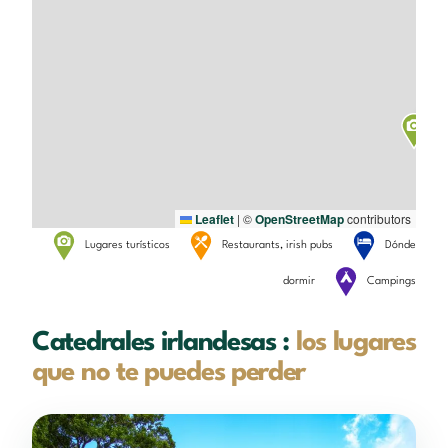
Leaflet
|
©
OpenStreetMap
contributors
Lugares turísticos
Restaurants, irish pubs
Dónde
dormir
Campings
Catedrales irlandesas :
los lugares
que no te puedes perder