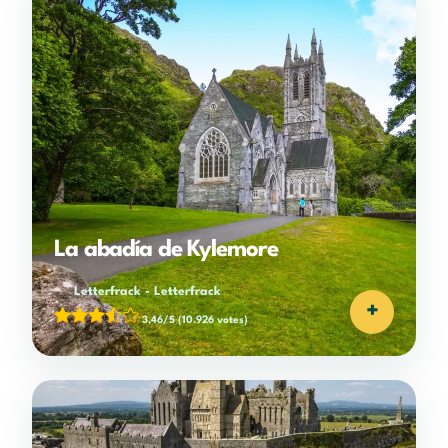
La abadía de Kylemore
Letterfrack
-
Letterfrack
+
3,46/5
(10.926 votes)