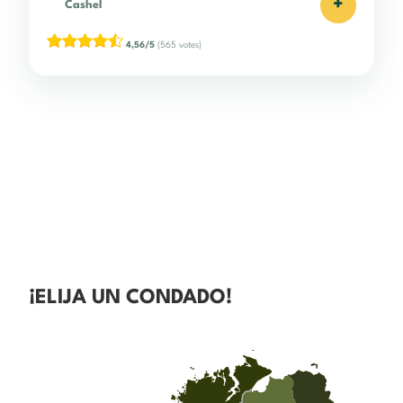
+
Cashel
4,56/5
(565 votes)
¡ELIJA UN CONDADO!