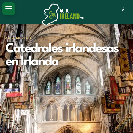
GUÍA DE VIAJE
Catedrales irlandesas
en Irlanda