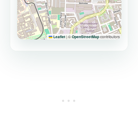
Leaflet
|
©
OpenStreetMap
contributors