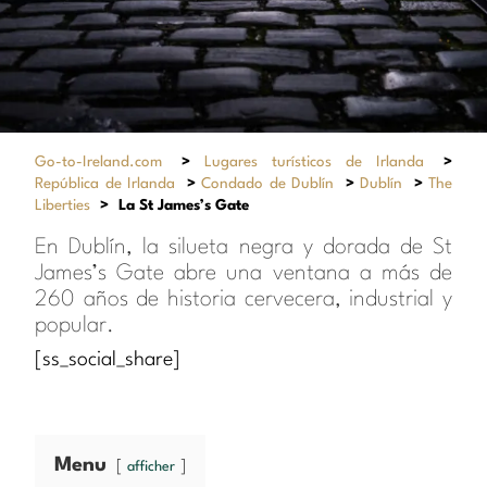
Go-to-Ireland.com
>
Lugares turísticos de Irlanda
>
República de Irlanda
>
Condado de Dublín
>
Dublín
>
The
Liberties
>
La St James’s Gate
En Dublín, la silueta negra y dorada de St
James’s Gate abre una ventana a más de
260 años de historia cervecera, industrial y
popular.
[ss_social_share]
Menu
afficher