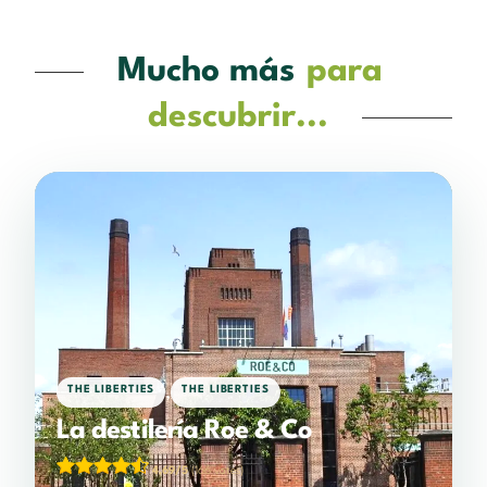
Mucho más
para
descubrir...
,
THE LIBERTIES
THE LIBERTIES
La destilería Roe & Co
4,69/5
(166 votes)