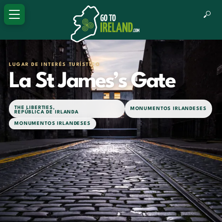
LUGAR DE INTERÉS TURÍSTICO
La St James’s Gate
THE LIBERTIES
,
MONUMENTOS IRLANDESES
REPÚBLICA DE IRLANDA
MONUMENTOS IRLANDESES