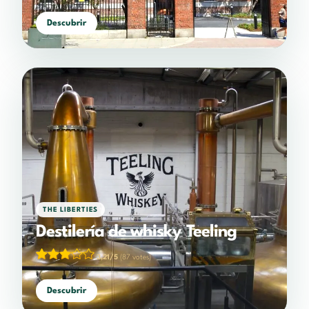
Descubrir
THE LIBERTIES
Destilería de whisky Teeling
3,21/5
(87 votes)
Descubrir