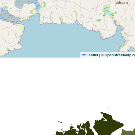
Leaflet
|
©
OpenStreetMap
co