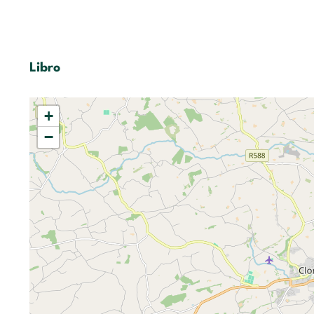
Libro
+
−