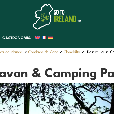
GASTRONOMÍA
ca de Irlanda
>
Condado de Cork
>
Clonakilty
>
Desert House C
ravan & Camping Pa