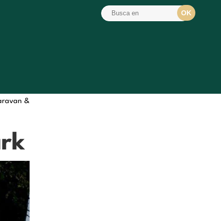
aravan &
rk