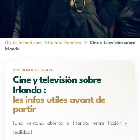
Go-to-Ireland.com
>
Cultura irlandesa
>
Cine y televisión sobre
Irlanda
PREPARAR EL VIAJE
Cine y televisión sobre
Irlanda :
les infos utiles avant de
partir
¡Una ventana abierta a Irlanda, entre ficción y
realidad!