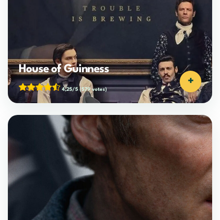
House of Guinness
+
4,25/5
(579 votes)