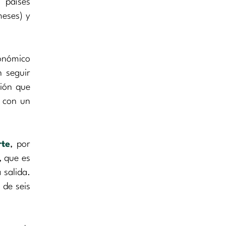
 países
meses) y
conómico
n seguir
ción que
o con un
rte
, por
, que es
 salida.
 de seis