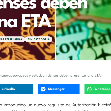
enses deben
una ETA
AR EN IRLANDA
SIN CATEGORÍA
s viajeros europeos y estadounidenses deben presentar una ETA
LinkedIn
Messenger
WhatsApp
a introducido un nuevo requisito de Autorización Electr