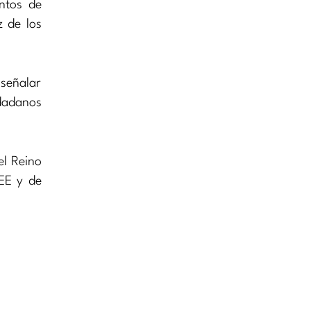
entos de
z de los
 señalar
udadanos
el Reino
EE y de